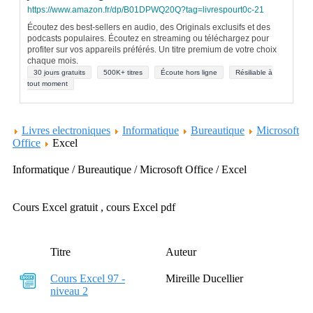
https://www.amazon.fr/dp/B01DPWQ20Q?tag=livrespourt0c-21
Écoutez des best-sellers en audio, des Originals exclusifs et des
podcasts populaires. Écoutez en streaming ou téléchargez pour
profiter sur vos appareils préférés. Un titre premium de votre choix
chaque mois.
30 jours gratuits
500K+ titres
Écoute hors ligne
Résiliable à
tout moment
Livres electroniques
Informatique
Bureautique
Microsoft
Office
Excel
Informatique / Bureautique / Microsoft Office / Excel
Cours Excel gratuit , cours Excel pdf
Titre
Auteur
Cours Excel 97 -
Mireille Ducellier
niveau 2