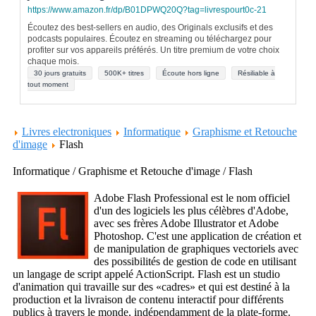
https://www.amazon.fr/dp/B01DPWQ20Q?tag=livrespourt0c-21
Écoutez des best-sellers en audio, des Originals exclusifs et des
podcasts populaires. Écoutez en streaming ou téléchargez pour
profiter sur vos appareils préférés. Un titre premium de votre choix
chaque mois.
30 jours gratuits
500K+ titres
Écoute hors ligne
Résiliable à
tout moment
Livres electroniques
Informatique
Graphisme et Retouche
d'image
Flash
Informatique / Graphisme et Retouche d'image / Flash
Adobe Flash Professional est le nom officiel
d'un des logiciels les plus célèbres d'Adobe,
avec ses frères Adobe Illustrator et Adobe
Photoshop. C'est une application de création et
de manipulation de graphiques vectoriels avec
des possibilités de gestion de code en utilisant
un langage de script appelé ActionScript. Flash est un studio
d'animation qui travaille sur des «cadres» et qui est destiné à la
production et la livraison de contenu interactif pour différents
publics à travers le monde, indépendamment de la plate-forme.