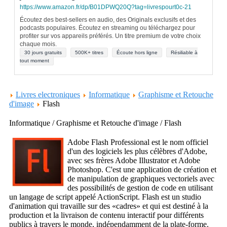
https://www.amazon.fr/dp/B01DPWQ20Q?tag=livrespourt0c-21
Écoutez des best-sellers en audio, des Originals exclusifs et des
podcasts populaires. Écoutez en streaming ou téléchargez pour
profiter sur vos appareils préférés. Un titre premium de votre choix
chaque mois.
30 jours gratuits
500K+ titres
Écoute hors ligne
Résiliable à
tout moment
Livres electroniques
Informatique
Graphisme et Retouche
d'image
Flash
Informatique / Graphisme et Retouche d'image / Flash
Adobe Flash Professional est le nom officiel
d'un des logiciels les plus célèbres d'Adobe,
avec ses frères Adobe Illustrator et Adobe
Photoshop. C'est une application de création et
de manipulation de graphiques vectoriels avec
des possibilités de gestion de code en utilisant
un langage de script appelé ActionScript. Flash est un studio
d'animation qui travaille sur des «cadres» et qui est destiné à la
production et la livraison de contenu interactif pour différents
publics à travers le monde, indépendamment de la plate-forme.