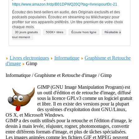
https://www.amazon.fr/dp/B01DPWQ20Q?tag=livrespourt0c-21
Écoutez des best-sellers en audio, des Originals exclusifs et des
podcasts populaires. Écoutez en streaming ou téléchargez pour
profiter sur vos appareils préférés. Un titre premium de votre choix
chaque mois.
30 jours gratuits
500K+ titres
Écoute hors ligne
Résiliable à
tout moment
Livres electroniques
Informatique
Graphisme et Retouche
d'image
Gimp
Informatique / Graphisme et Retouche d'image / Gimp
GIMP (GNU Image Manipulation Program) est
un outil d'édition et de retouche d'image, diffusé
sous la licence GPLv3 comme un logiciel gratuit
et libre. Il en existe des versions pour la plupart
des systèmes d'exploitation dont GNU/Linux,
OS X, et Microsoft Windows.
GIMP a des outils utilisés pour la retouche et l'édition d'image, le
dessin à main levée, réajuster, rogner, photomontages, convertir
entre différents formats d'image, et plus de tâches spécialisées.
Les images animées comme les fichiers GIF et MPEG peuvent