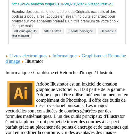
https://www.amazon.fr/dp/B01DPWQ20Q?tag=livrespourt0c-21
Écoutez des best-sellers en audio, des Originals exclusifs et des
podcasts populaires. Écoutez en streaming ou téléchargez pour
profiter sur vos appareils préférés. Un titre premium de votre choix
chaque mois.
30 jours gratuits
500K+ titres
Écoute hors ligne
Résiliable à
tout moment
Livres electroniques
Informatique
Graphisme et Retouche
d'image
Illustrator
Informatique / Graphisme et Retouche d'image / Illustrator
Adobe Illustrator est un logiciel de création
graphique vectorielle. Il fait partie de la gamme
Adobe et peut être utilisé indépendamment ou en
complément de Photoshop, il offre des outils de
dessin vectoriel puissants. Les images
vectorielles sont constituées de courbes générées par des
formules mathématiques. L'un des outils principaux d'Illustrator
étant « la plume » qui permet de tracer des courbes à l'aspect
parfait grâce au placement de points d'ancrage et de tangentes qui
vont en modifier la courbure. Un des avantages des images