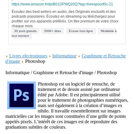
https://www.amazon.fr/dp/B01DPWQ20Q?tag=livrespourt0c-21
Écoutez des best-sellers en audio, des Originals exclusifs et des
podcasts populaires. Écoutez en streaming ou téléchargez pour
profiter sur vos appareils préférés. Un titre premium de votre choix
chaque mois.
30 jours gratuits
500K+ titres
Écoute hors ligne
Résiliable à
tout moment
Livres electroniques
Informatique
Graphisme et Retouche
d'image
Photoshop
Informatique / Graphisme et Retouche d'image / Photoshop
Photoshop est un logiciel de retouche, de
traitement et de dessin assisté par ordinateur
édité par Adobe. Il est principalement utilisé
pour le traitement de photographies numériques,
mais sert également à la création d’images ex
nihilo. Il travaille essentiellement sur images
matricielles car les images sont constituées d’une grille de points
appelés pixels. L’intérêt de ces images est de reproduire des
graduations subtiles de couleurs.