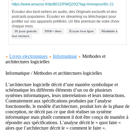
https://www.amazon.fr/dp/B01DPWQ20Q?tag=livrespourt0c-21
Écoutez des best-sellers en audio, des Originals exclusifs et des
podcasts populaires. Écoutez en streaming ou téléchargez pour
profiter sur vos appareils préférés. Un titre premium de votre choix
chaque mois.
30 jours gratuits
500K+ titres
Écoute hors ligne
Résiliable à
tout moment
Livres electroniques
Informatique
Methodes et
architectures logicielles
Informatique / Methodes et architectures logicielles
L’architecture logicielle décrit d’une manière symbolique et
schématique les différents éléments d’un ou de plusieurs
systèmes informatiques, leurs interrelations et leurs interactions.
Contrairement aux spécifications produites par l’analyse
fonctionnelle, le modèle d'architecture, produit lors de la phase de
conception, ne décrit pas ce que doit réaliser un système
informatique mais plutôt comment il doit être conçu de manière à
répondre aux spécifications. L’analyse décrit le « quoi faire »
alors que l’architecture décrit le « comment le faire ».