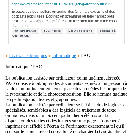
https://www.amazon.fr/dp/B01DPWQ20Q?tag=livrespourt0c-21
Écoutez des best-sellers en audio, des Originals exclusifs et des
podcasts populaires. Écoutez en streaming ou téléchargez pour
profiter sur vos appareils préférés. Un titre premium de votre choix
chaque mois.
30 jours gratuits
500K+ titres
Écoute hors ligne
Résiliable à
tout moment
Livres electroniques
Informatique
PAO
Informatique / PAO
La publication assistée par ordinateur, communément abrégée
PAO consiste à fabriquer des documents destinés à l'impression à
l'aide d'un ordinateur en lieu et place des procédés historiques de
la typographie et de la photocomposition. Elle se nomma quelque
temps Intégration textes et graphiques.
La publication assistée par ordinateur se fait à l'aide de logiciels
spécialisés, semblables à des logiciels de traitement de texte
ordinaires, mais où un accent particulier a été mis sur la
disposition des textes et des images sur une page. L'ouvrage à
imprimer est affiché à l'écran de l'ordinateur exactement tel qu'il
sera sur le papier, avec la possibilité de changer la typographie et