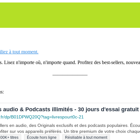
siliez à tout moment.
 Lisez n'importe où, n'importe quand. Profitez des best-sellers, nouveau
______________
s:
s audio & Podcasts illimités - 30 jours d'essai gratuit
.fr/dp/B01DPWQ20Q?tag=livrespourt0c-21
lers en audio, des Originals exclusifs et des podcasts populaires. Éco
fiter sur vos appareils préférés. Un titre premium de votre choix chaqu
00K+ titres
Écoute hors ligne
Résiliable à tout moment