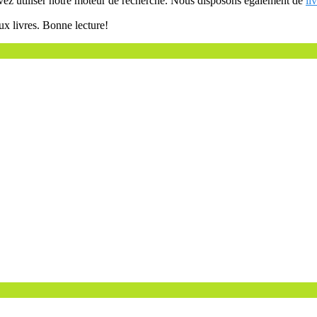
uvez utiliser notre moteur de recherche. Nous disposons également de
li
ux livres. Bonne lecture!