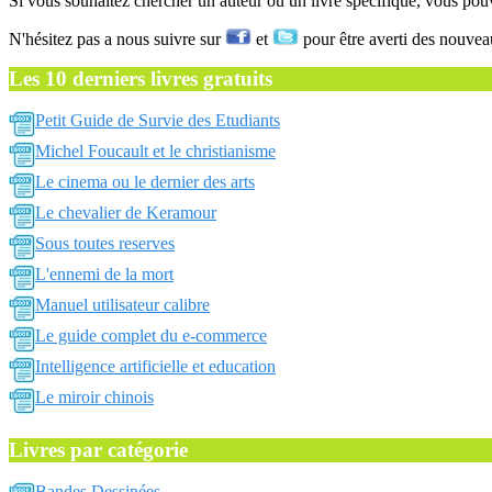
Si vous souhaitez chercher un auteur ou un livre spécifique, vous po
N'hésitez pas a nous suivre sur
et
pour être averti des nouvea
Les 10 derniers livres gratuits
Petit Guide de Survie des Etudiants
Michel Foucault et le christianisme
Le cinema ou le dernier des arts
Le chevalier de Keramour
Sous toutes reserves
L'ennemi de la mort
Manuel utilisateur calibre
Le guide complet du e-commerce
Intelligence artificielle et education
Le miroir chinois
Livres par catégorie
Bandes Dessinées