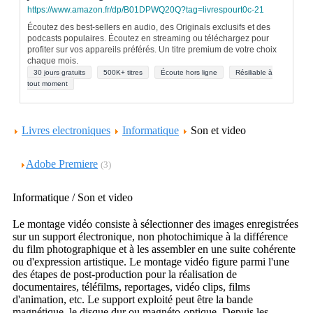
https://www.amazon.fr/dp/B01DPWQ20Q?tag=livrespourt0c-21
Écoutez des best-sellers en audio, des Originals exclusifs et des
podcasts populaires. Écoutez en streaming ou téléchargez pour
profiter sur vos appareils préférés. Un titre premium de votre choix
chaque mois.
30 jours gratuits
500K+ titres
Écoute hors ligne
Résiliable à
tout moment
Livres electroniques
Informatique
Son et video
Adobe Premiere
(3)
Informatique / Son et video
Le montage vidéo consiste à sélectionner des images enregistrées
sur un support électronique, non photochimique à la différence
du film photographique et à les assembler en une suite cohérente
ou d'expression artistique. Le montage vidéo figure parmi l'une
des étapes de post-production pour la réalisation de
documentaires, téléfilms, reportages, vidéo clips, films
d'animation, etc. Le support exploité peut être la bande
magnétique, le disque dur ou magnéto-optique. Depuis les