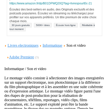
https://www.amazon.fr/dp/B01DPWQ20Q?tag=livrespourt0c-21
Écoutez des best-sellers en audio, des Originals exclusifs et des
podcasts populaires. Écoutez en streaming ou téléchargez pour
profiter sur vos appareils préférés. Un titre premium de votre choix
chaque mois.
30 jours gratuits
500K+ titres
Écoute hors ligne
Résiliable à
tout moment
Livres electroniques
Informatique
Son et video
Adobe Premiere
(3)
Informatique / Son et video
Le montage vidéo consiste à sélectionner des images enregistrées
sur un support électronique, non photochimique à la différence
du film photographique et à les assembler en une suite cohérente
ou d'expression artistique. Le montage vidéo figure parmi l'une
des étapes de post-production pour la réalisation de
documentaires, téléfilms, reportages, vidéo clips, films
d'animation, etc. Le support exploité peut être la bande
magnétique, le disque dur ou magnéto-optique. Depuis les