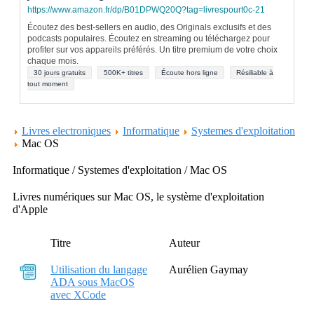
https://www.amazon.fr/dp/B01DPWQ20Q?tag=livrespourt0c-21
Écoutez des best-sellers en audio, des Originals exclusifs et des
podcasts populaires. Écoutez en streaming ou téléchargez pour
profiter sur vos appareils préférés. Un titre premium de votre choix
chaque mois.
30 jours gratuits
500K+ titres
Écoute hors ligne
Résiliable à
tout moment
Livres electroniques
Informatique
Systemes d'exploitation
Mac OS
Informatique / Systemes d'exploitation / Mac OS
Livres numériques sur Mac OS, le système d'exploitation
d'Apple
Titre
Auteur
Utilisation du langage
Aurélien Gaymay
ADA sous MacOS
avec XCode