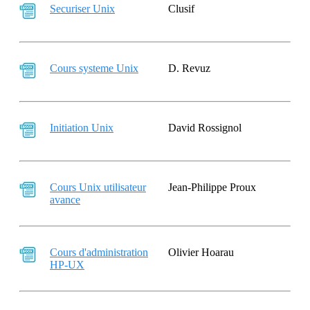
Securiser Unix
Clusif
Cours systeme Unix
D. Revuz
Initiation Unix
David Rossignol
Cours Unix utilisateur
Jean-Philippe Proux
avance
Cours d'administration
Olivier Hoarau
HP-UX