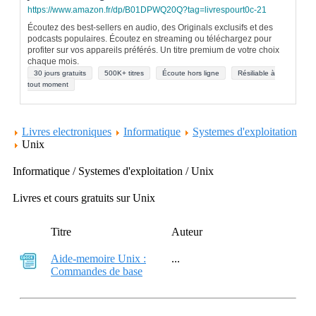
https://www.amazon.fr/dp/B01DPWQ20Q?tag=livrespourt0c-21
Écoutez des best-sellers en audio, des Originals exclusifs et des
podcasts populaires. Écoutez en streaming ou téléchargez pour
profiter sur vos appareils préférés. Un titre premium de votre choix
chaque mois.
30 jours gratuits
500K+ titres
Écoute hors ligne
Résiliable à
tout moment
Livres electroniques
Informatique
Systemes d'exploitation
Unix
Informatique / Systemes d'exploitation / Unix
Livres et cours gratuits sur Unix
Titre
Auteur
Aide-memoire Unix :
...
Commandes de base