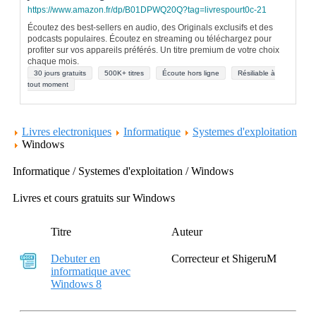
https://www.amazon.fr/dp/B01DPWQ20Q?tag=livrespourt0c-21
Écoutez des best-sellers en audio, des Originals exclusifs et des
podcasts populaires. Écoutez en streaming ou téléchargez pour
profiter sur vos appareils préférés. Un titre premium de votre choix
chaque mois.
30 jours gratuits
500K+ titres
Écoute hors ligne
Résiliable à
tout moment
Livres electroniques
Informatique
Systemes d'exploitation
Windows
Informatique / Systemes d'exploitation / Windows
Livres et cours gratuits sur Windows
Titre
Auteur
Debuter en
Correcteur et ShigeruM
informatique avec
Windows 8