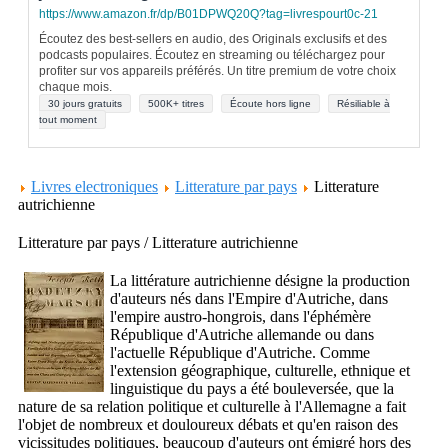
https://www.amazon.fr/dp/B01DPWQ20Q?tag=livrespourt0c-21
Écoutez des best-sellers en audio, des Originals exclusifs et des
podcasts populaires. Écoutez en streaming ou téléchargez pour
profiter sur vos appareils préférés. Un titre premium de votre choix
chaque mois.
30 jours gratuits
500K+ titres
Écoute hors ligne
Résiliable à
tout moment
Livres electroniques
Litterature par pays
Litterature
autrichienne
Litterature par pays / Litterature autrichienne
La littérature autrichienne désigne la production
d'auteurs nés dans l'Empire d'Autriche, dans
l'empire austro-hongrois, dans l'éphémère
République d'Autriche allemande ou dans
l'actuelle République d'Autriche. Comme
l'extension géographique, culturelle, ethnique et
linguistique du pays a été bouleversée, que la
nature de sa relation politique et culturelle à l'Allemagne a fait
l'objet de nombreux et douloureux débats et qu'en raison des
vicissitudes politiques, beaucoup d'auteurs ont émigré hors des