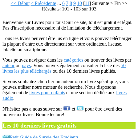
<< Début
< Précédente
...
6
7
8
9
10
[
11
]
Suivante >
Fin >>
Résultats: 101 - 103 sur 103
Bienvenue sur Livres pour tous! Sur ce site, tout est gratuit et légal.
Pas d'inscription nécessaire ni de limitation de téléchargement.
Tous les livres peuvent être lus en ligne et vous pouvez télécharger
la plupart d'entre eux directement sur votre ordinateur, liseuse,
tablette ou smartphone.
Vous pouvez naviguer dans les
catégories
ou trouver des livres par
auteur
ou
pays
. Vous pouvez également consulter la liste des
50
livres les plus téléchargés
ou des 10 derniers livres publiés.
Si vous souhaitez chercher un auteur ou un livre spécifique, vous
pouvez utiliser notre moteur de recherche. Nous disposons
également de
livres pour enfants
et une section dédiée aux
livres
audio
.
N'hésitez pas a nous suivre sur
et
pour être averti des
nouveaux livres. Bonne lecture!
Les 10 derniers livres gratuits
Petit Guide de Survie des Etudiants