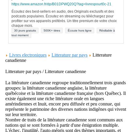
https://www.amazon.fr/dp/B01DPWQ20Q?tag=livrespourt0c-21
Écoutez des best-sellers en audio, des Originals exclusifs et des
podcasts populaires. Écoutez en streaming ou téléchargez pour
profiter sur vos appareils préférés. Un titre premium de votre choix
chaque mois.
30 jours gratuits
500K+ titres
Écoute hors ligne
Résiliable à
tout moment
Livres electroniques
Litterature par pays
Litterature
canadienne
Litterature par pays / Litterature canadienne
La littérature canadienne regroupe traditionnellement trois grands
groupes: la littérature canadienne anglaise, la littérature
québécoise et la littérature canadienne française (hors Québec). Il
existe également une riche littérature orale en langues
amérindiennes et Inuit, encore peu diffusée et peu connue, qui
représente le patrimoine des diverses nations indigènes qui vivent
sur leur territoire.
Nombre de traits de la littérature canadienne sont communs aux
nations qui se sont formées à partir d'une émigration multiple.
L'échec, l'inutilité, l'auto-mépris sont des thèmes importants, et