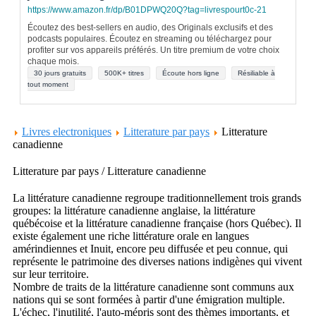
https://www.amazon.fr/dp/B01DPWQ20Q?tag=livrespourt0c-21
Écoutez des best-sellers en audio, des Originals exclusifs et des
podcasts populaires. Écoutez en streaming ou téléchargez pour
profiter sur vos appareils préférés. Un titre premium de votre choix
chaque mois.
30 jours gratuits
500K+ titres
Écoute hors ligne
Résiliable à
tout moment
Livres electroniques
Litterature par pays
Litterature
canadienne
Litterature par pays / Litterature canadienne
La littérature canadienne regroupe traditionnellement trois grands
groupes: la littérature canadienne anglaise, la littérature
québécoise et la littérature canadienne française (hors Québec). Il
existe également une riche littérature orale en langues
amérindiennes et Inuit, encore peu diffusée et peu connue, qui
représente le patrimoine des diverses nations indigènes qui vivent
sur leur territoire.
Nombre de traits de la littérature canadienne sont communs aux
nations qui se sont formées à partir d'une émigration multiple.
L'échec, l'inutilité, l'auto-mépris sont des thèmes importants, et