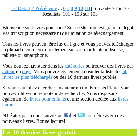
<< Début
< Précédente
...
6
7
8
9
10
[
11
]
Suivante >
Fin >>
Résultats: 101 - 103 sur 103
Bienvenue sur Livres pour tous! Sur ce site, tout est gratuit et légal.
Pas d'inscription nécessaire ni de limitation de téléchargement.
Tous les livres peuvent être lus en ligne et vous pouvez télécharger
la plupart d'entre eux directement sur votre ordinateur, liseuse,
tablette ou smartphone.
Vous pouvez naviguer dans les
catégories
ou trouver des livres par
auteur
ou
pays
. Vous pouvez également consulter la liste des
50
livres les plus téléchargés
ou des 10 derniers livres publiés.
Si vous souhaitez chercher un auteur ou un livre spécifique, vous
pouvez utiliser notre moteur de recherche. Nous disposons
également de
livres pour enfants
et une section dédiée aux
livres
audio
.
N'hésitez pas a nous suivre sur
et
pour être averti des
nouveaux livres. Bonne lecture!
Les 10 derniers livres gratuits