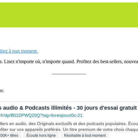
siliez à tout moment.
 Lisez n'importe où, n'importe quand. Profitez des best-sellers, nouveau
______________
s:
s audio & Podcasts illimités - 30 jours d'essai gratuit
.fr/dp/B01DPWQ20Q?tag=livrespourt0c-21
lers en audio, des Originals exclusifs et des podcasts populaires. Éco
fiter sur vos appareils préférés. Un titre premium de votre choix chaqu
00K+ titres
Écoute hors ligne
Résiliable à tout moment