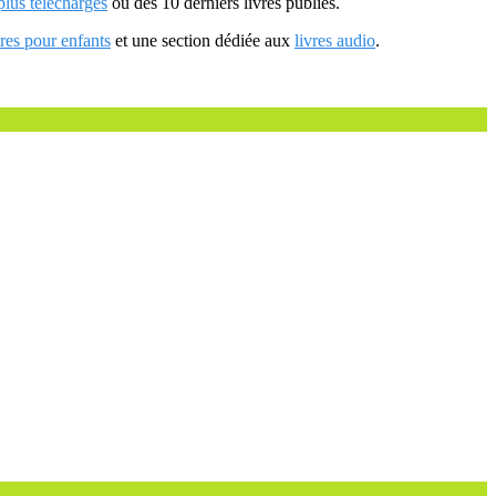
 plus téléchargés
ou des 10 derniers livres publiés.
vres pour enfants
et une section dédiée aux
livres audio
.