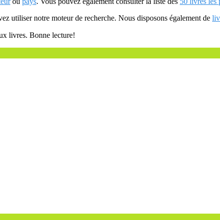
teur
ou
pays
. Vous pouvez également consulter la liste des
50 livres les
uvez utiliser notre moteur de recherche. Nous disposons également de
li
ux livres. Bonne lecture!