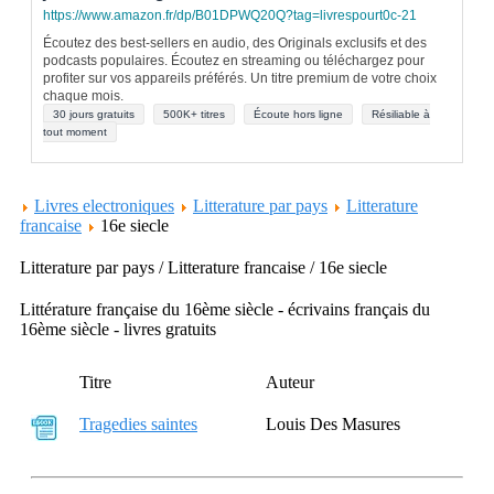
https://www.amazon.fr/dp/B01DPWQ20Q?tag=livrespourt0c-21
Écoutez des best-sellers en audio, des Originals exclusifs et des
podcasts populaires. Écoutez en streaming ou téléchargez pour
profiter sur vos appareils préférés. Un titre premium de votre choix
chaque mois.
30 jours gratuits
500K+ titres
Écoute hors ligne
Résiliable à
tout moment
Livres electroniques
Litterature par pays
Litterature
francaise
16e siecle
Litterature par pays / Litterature francaise / 16e siecle
Littérature française du 16ème siècle - écrivains français du
16ème siècle - livres gratuits
Titre
Auteur
Tragedies saintes
Louis Des Masures