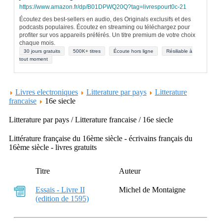
https://www.amazon.fr/dp/B01DPWQ20Q?tag=livrespourt0c-21
Écoutez des best-sellers en audio, des Originals exclusifs et des
podcasts populaires. Écoutez en streaming ou téléchargez pour
profiter sur vos appareils préférés. Un titre premium de votre choix
chaque mois.
30 jours gratuits
500K+ titres
Écoute hors ligne
Résiliable à
tout moment
Livres electroniques
Litterature par pays
Litterature
francaise
16e siecle
Litterature par pays / Litterature francaise / 16e siecle
Littérature française du 16ème siècle - écrivains français du
16ème siècle - livres gratuits
Titre
Auteur
Essais - Livre II
Michel de Montaigne
(edition de 1595)