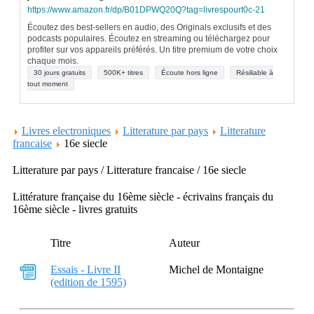
https://www.amazon.fr/dp/B01DPWQ20Q?tag=livrespourt0c-21
Écoutez des best-sellers en audio, des Originals exclusifs et des
podcasts populaires. Écoutez en streaming ou téléchargez pour
profiter sur vos appareils préférés. Un titre premium de votre choix
chaque mois.
30 jours gratuits
500K+ titres
Écoute hors ligne
Résiliable à
tout moment
Livres electroniques
Litterature par pays
Litterature
francaise
16e siecle
Litterature par pays / Litterature francaise / 16e siecle
Littérature française du 16ème siècle - écrivains français du
16ème siècle - livres gratuits
Titre
Auteur
Essais - Livre II
Michel de Montaigne
(edition de 1595)