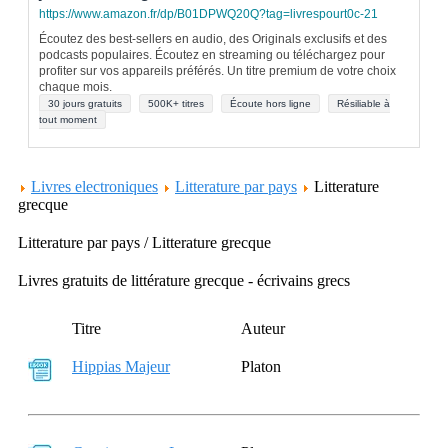
https://www.amazon.fr/dp/B01DPWQ20Q?tag=livrespourt0c-21
Écoutez des best-sellers en audio, des Originals exclusifs et des
podcasts populaires. Écoutez en streaming ou téléchargez pour
profiter sur vos appareils préférés. Un titre premium de votre choix
chaque mois.
30 jours gratuits
500K+ titres
Écoute hors ligne
Résiliable à
tout moment
Livres electroniques
Litterature par pays
Litterature
grecque
Litterature par pays / Litterature grecque
Livres gratuits de littérature grecque - écrivains grecs
Titre
Auteur
Hippias Majeur
Platon