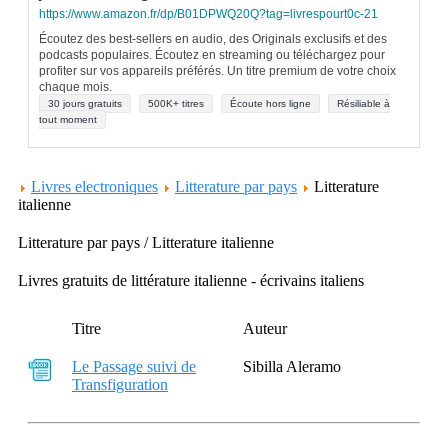
https://www.amazon.fr/dp/B01DPWQ20Q?tag=livrespourt0c-21
Écoutez des best-sellers en audio, des Originals exclusifs et des
podcasts populaires. Écoutez en streaming ou téléchargez pour
profiter sur vos appareils préférés. Un titre premium de votre choix
chaque mois.
30 jours gratuits
500K+ titres
Écoute hors ligne
Résiliable à
tout moment
Livres electroniques
Litterature par pays
Litterature
italienne
Litterature par pays / Litterature italienne
Livres gratuits de littérature italienne - écrivains italiens
Titre
Auteur
Le Passage suivi de
Sibilla Aleramo
Transfiguration