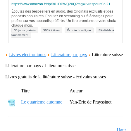
https://www.amazon.fr/dp/B01DPWQ20Q?tag=livrespourt0c-21
Écoutez des best-sellers en audio, des Originals exclusifs et des
podcasts populaires. Écoutez en streaming ou téléchargez pour
profiter sur vos appareils préférés. Un titre premium de votre choix
chaque mois.
30 jours gratuits
500K+ titres
Écoute hors ligne
Résiliable à
tout moment
Livres electroniques
Litterature par pays
Litterature suisse
Litterature par pays / Litterature suisse
Livres gratuits de la littérature suisse - écrivains suisses
Titre
Auteur
Le quatrieme automne
Yan-Eric de Frayssinet
Haut