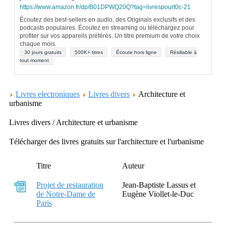
https://www.amazon.fr/dp/B01DPWQ20Q?tag=livrespourt0c-21
Écoutez des best-sellers en audio, des Originals exclusifs et des
podcasts populaires. Écoutez en streaming ou téléchargez pour
profiter sur vos appareils préférés. Un titre premium de votre choix
chaque mois.
30 jours gratuits
500K+ titres
Écoute hors ligne
Résiliable à
tout moment
Livres electroniques
Livres divers
Architecture et
urbanisme
Livres divers / Architecture et urbanisme
Télécharger des livres gratuits sur l'architecture et l'urbanisme
Titre
Auteur
Projet de restauration
Jean-Baptiste Lassus et
de Notre-Dame de
Eugène Viollet-le-Duc
Paris