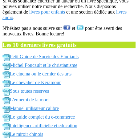
Si vous souhaitez chercher un auteur ou un livre spécifique, vous
pouvez utiliser notre moteur de recherche. Nous disposons
également de
livres pour enfants
et une section dédiée aux
livres
audio
.
N'hésitez pas a nous suivre sur
et
pour être averti des
nouveaux livres. Bonne lecture!
Les 10 derniers livres gratuits
Petit Guide de Survie des Etudiants
Michel Foucault et le christianisme
Le cinema ou le dernier des arts
Le chevalier de Keramour
Sous toutes reserves
L'ennemi de la mort
Manuel utilisateur calibre
Le guide complet du e-commerce
Intelligence artificielle et education
Le miroir chinois