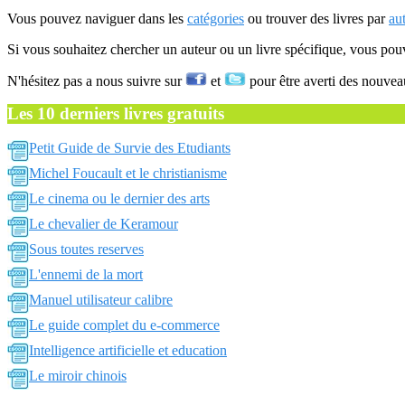
Vous pouvez naviguer dans les
catégories
ou trouver des livres par
au
Si vous souhaitez chercher un auteur ou un livre spécifique, vous po
N'hésitez pas a nous suivre sur
et
pour être averti des nouvea
Les 10 derniers livres gratuits
Petit Guide de Survie des Etudiants
Michel Foucault et le christianisme
Le cinema ou le dernier des arts
Le chevalier de Keramour
Sous toutes reserves
L'ennemi de la mort
Manuel utilisateur calibre
Le guide complet du e-commerce
Intelligence artificielle et education
Le miroir chinois