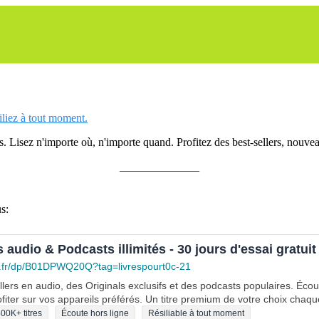
siliez à tout moment.
 Lisez n'importe où, n'importe quand. Profitez des best-sellers, nouveau
______________
s:
s audio & Podcasts illimités - 30 jours d'essai gratuit
.fr/dp/B01DPWQ20Q?tag=livrespourt0c-21
lers en audio, des Originals exclusifs et des podcasts populaires. Éco
fiter sur vos appareils préférés. Un titre premium de votre choix chaqu
00K+ titres
Écoute hors ligne
Résiliable à tout moment