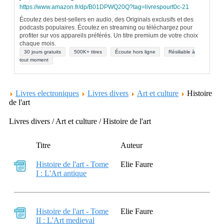
https://www.amazon.fr/dp/B01DPWQ20Q?tag=livrespourt0c-21
Écoutez des best-sellers en audio, des Originals exclusifs et des
podcasts populaires. Écoutez en streaming ou téléchargez pour
profiter sur vos appareils préférés. Un titre premium de votre choix
chaque mois.
30 jours gratuits
500K+ titres
Écoute hors ligne
Résiliable à
tout moment
Livres electroniques
Livres divers
Art et culture
Histoire
de l'art
Livres divers / Art et culture / Histoire de l'art
Titre
Auteur
Histoire de l'art - Tome
Elie Faure
I : L'Art antique
Histoire de l'art - Tome
Elie Faure
II : L'Art medieval