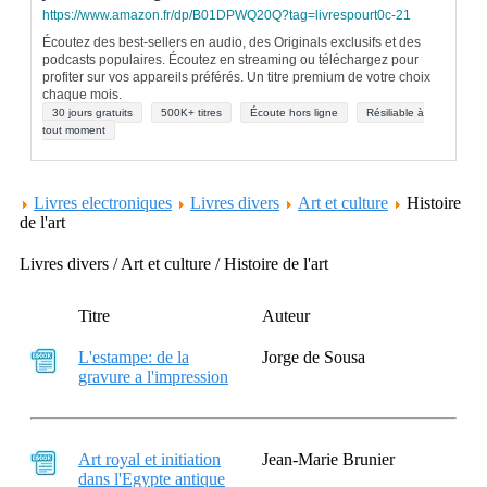
https://www.amazon.fr/dp/B01DPWQ20Q?tag=livrespourt0c-21
Écoutez des best-sellers en audio, des Originals exclusifs et des
podcasts populaires. Écoutez en streaming ou téléchargez pour
profiter sur vos appareils préférés. Un titre premium de votre choix
chaque mois.
30 jours gratuits
500K+ titres
Écoute hors ligne
Résiliable à
tout moment
Livres electroniques
Livres divers
Art et culture
Histoire
de l'art
Livres divers / Art et culture / Histoire de l'art
Titre
Auteur
L'estampe: de la
Jorge de Sousa
gravure a l'impression
Art royal et initiation
Jean-Marie Brunier
dans l'Egypte antique