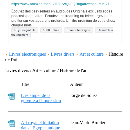
https://www.amazon.fr/dp/B01DPWQ20Q?tag=livrespourt0c-21
Écoutez des best-sellers en audio, des Originals exclusifs et des
podcasts populaires. Écoutez en streaming ou téléchargez pour
profiter sur vos appareils préférés. Un titre premium de votre choix
chaque mois.
30 jours gratuits
500K+ titres
Écoute hors ligne
Résiliable à
tout moment
Livres electroniques
Livres divers
Art et culture
Histoire
de l'art
Livres divers / Art et culture / Histoire de l'art
Titre
Auteur
L'estampe: de la
Jorge de Sousa
gravure a l'impression
Art royal et initiation
Jean-Marie Brunier
dans l'Egypte antique