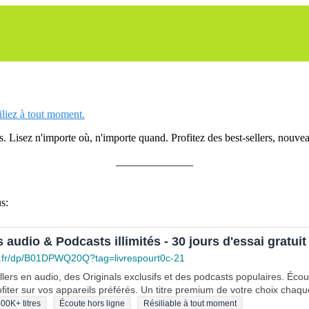
siliez à tout moment.
 Lisez n'importe où, n'importe quand. Profitez des best-sellers, nouveau
______________
s:
s audio & Podcasts illimités - 30 jours d'essai gratuit
.fr/dp/B01DPWQ20Q?tag=livrespourt0c-21
lers en audio, des Originals exclusifs et des podcasts populaires. Éco
fiter sur vos appareils préférés. Un titre premium de votre choix chaqu
00K+ titres
Écoute hors ligne
Résiliable à tout moment