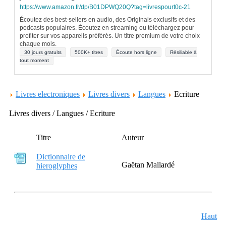
https://www.amazon.fr/dp/B01DPWQ20Q?tag=livrespourt0c-21
Écoutez des best-sellers en audio, des Originals exclusifs et des
podcasts populaires. Écoutez en streaming ou téléchargez pour
profiter sur vos appareils préférés. Un titre premium de votre choix
chaque mois.
30 jours gratuits
500K+ titres
Écoute hors ligne
Résiliable à
tout moment
Livres electroniques
Livres divers
Langues
Ecriture
Livres divers / Langues / Ecriture
Titre
Auteur
Dictionnaire de
Gaëtan Mallardé
hieroglyphes
Haut