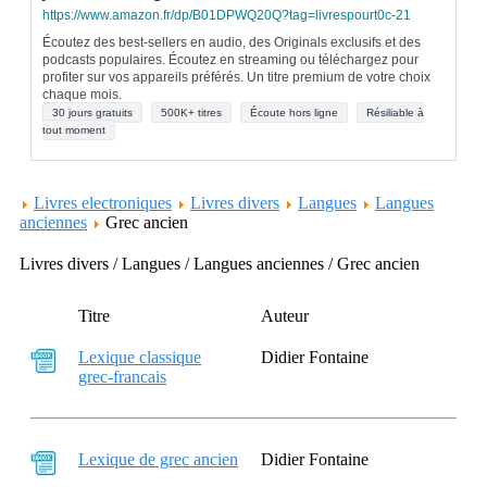
https://www.amazon.fr/dp/B01DPWQ20Q?tag=livrespourt0c-21
Écoutez des best-sellers en audio, des Originals exclusifs et des
podcasts populaires. Écoutez en streaming ou téléchargez pour
profiter sur vos appareils préférés. Un titre premium de votre choix
chaque mois.
30 jours gratuits
500K+ titres
Écoute hors ligne
Résiliable à
tout moment
Livres electroniques
Livres divers
Langues
Langues
anciennes
Grec ancien
Livres divers / Langues / Langues anciennes / Grec ancien
Titre
Auteur
Lexique classique
Didier Fontaine
grec-francais
Lexique de grec ancien
Didier Fontaine