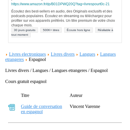
https://www.amazon.fr/dp/B01DPWQ20Q?tag=livrespourt0c-21
Écoutez des best-sellers en audio, des Originals exclusifs et des
podcasts populaires. Écoutez en streaming ou téléchargez pour
profiter sur vos appareils préférés. Un titre premium de votre choix
chaque mois.
30 jours gratuits
500K+ titres
Écoute hors ligne
Résiliable à
tout moment
Livres electroniques
Livres divers
Langues
Langues
etrangeres
Espagnol
Livres divers / Langues / Langues etrangeres / Espagnol
Cours gratuit espagnol
Titre
Auteur
Guide de conversation
Vincent Varenne
en espagnol