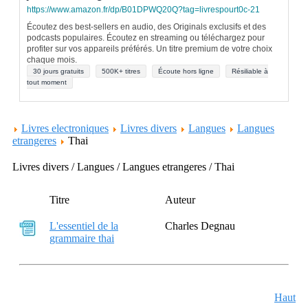
https://www.amazon.fr/dp/B01DPWQ20Q?tag=livrespourt0c-21
Écoutez des best-sellers en audio, des Originals exclusifs et des
podcasts populaires. Écoutez en streaming ou téléchargez pour
profiter sur vos appareils préférés. Un titre premium de votre choix
chaque mois.
30 jours gratuits
500K+ titres
Écoute hors ligne
Résiliable à
tout moment
Livres electroniques
Livres divers
Langues
Langues
etrangeres
Thai
Livres divers / Langues / Langues etrangeres / Thai
Titre
Auteur
L'essentiel de la
Charles Degnau
grammaire thai
Haut