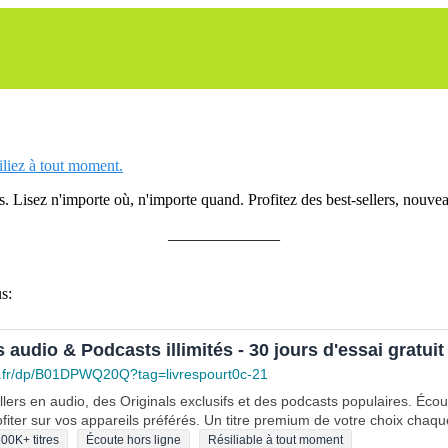
siliez à tout moment.
 Lisez n'importe où, n'importe quand. Profitez des best-sellers, nouveau
______________
s:
s audio & Podcasts illimités - 30 jours d'essai gratuit
.fr/dp/B01DPWQ20Q?tag=livrespourt0c-21
lers en audio, des Originals exclusifs et des podcasts populaires. Éco
fiter sur vos appareils préférés. Un titre premium de votre choix chaqu
00K+ titres
Écoute hors ligne
Résiliable à tout moment