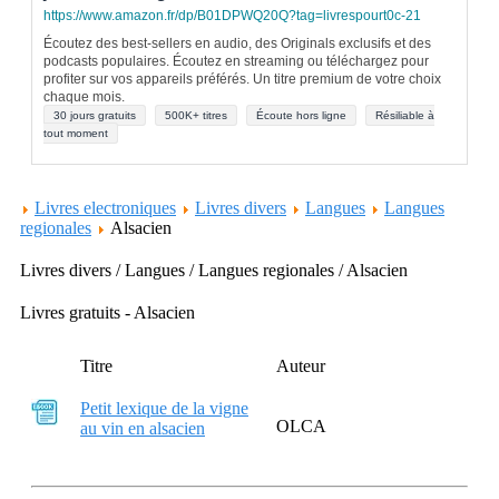
https://www.amazon.fr/dp/B01DPWQ20Q?tag=livrespourt0c-21
Écoutez des best-sellers en audio, des Originals exclusifs et des
podcasts populaires. Écoutez en streaming ou téléchargez pour
profiter sur vos appareils préférés. Un titre premium de votre choix
chaque mois.
30 jours gratuits
500K+ titres
Écoute hors ligne
Résiliable à
tout moment
Livres electroniques
Livres divers
Langues
Langues
regionales
Alsacien
Livres divers / Langues / Langues regionales / Alsacien
Livres gratuits - Alsacien
Titre
Auteur
Petit lexique de la vigne
OLCA
au vin en alsacien