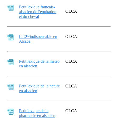
Petit lexique francais-
OLCA
alsacien de l'equitation
et du cheval
Lâ€™indispensable en
OLCA
Alsace
Petit lexique de la meteo
OLCA
en alsacien
Petit lexique de la nature
OLCA
en alsacien
Petit lexique de la
OLCA
pharmacie en alsacien