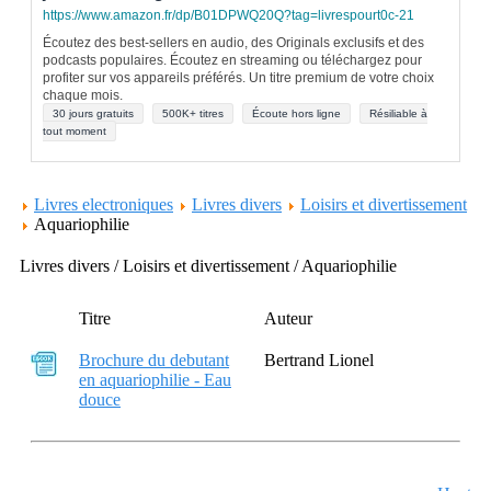
https://www.amazon.fr/dp/B01DPWQ20Q?tag=livrespourt0c-21
Écoutez des best-sellers en audio, des Originals exclusifs et des
podcasts populaires. Écoutez en streaming ou téléchargez pour
profiter sur vos appareils préférés. Un titre premium de votre choix
chaque mois.
30 jours gratuits
500K+ titres
Écoute hors ligne
Résiliable à
tout moment
Livres electroniques
Livres divers
Loisirs et divertissement
Aquariophilie
Livres divers / Loisirs et divertissement / Aquariophilie
Titre
Auteur
Brochure du debutant
Bertrand Lionel
en aquariophilie - Eau
douce