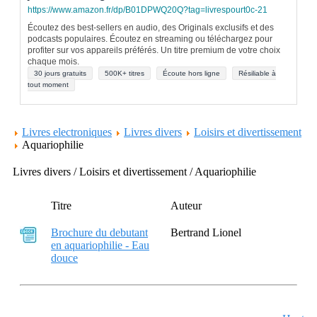
https://www.amazon.fr/dp/B01DPWQ20Q?tag=livrespourt0c-21
Écoutez des best-sellers en audio, des Originals exclusifs et des
podcasts populaires. Écoutez en streaming ou téléchargez pour
profiter sur vos appareils préférés. Un titre premium de votre choix
chaque mois.
30 jours gratuits
500K+ titres
Écoute hors ligne
Résiliable à
tout moment
Livres electroniques
Livres divers
Loisirs et divertissement
Aquariophilie
Livres divers / Loisirs et divertissement / Aquariophilie
Titre
Auteur
Brochure du debutant
Bertrand Lionel
en aquariophilie - Eau
douce