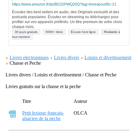
https://www.amazon.fr/dp/B01DPWQ20Q?tag=livrespourt0c-21
Écoutez des best-sellers en audio, des Originals exclusifs et des
podcasts populaires. Écoutez en streaming ou téléchargez pour
profiter sur vos appareils préférés. Un titre premium de votre choix
chaque mois.
30 jours gratuits
500K+ titres
Écoute hors ligne
Résiliable à
tout moment
Livres electroniques
Livres divers
Loisirs et divertissement
Chasse et Peche
Livres divers / Loisirs et divertissement / Chasse et Peche
Livres gratuits sur la chasse et la peche
Titre
Auteur
Petit lexique francais-
OLCA
alsacien de la peche