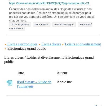
https://www.amazon.fr/dp/B01DPWQ20Q?tag=livrespourt0c-21
Écoutez des best-sellers en audio, des Originals exclusifs et des
podcasts populaires. Écoutez en streaming ou téléchargez pour
profiter sur vos appareils préférés. Un titre premium de votre choix
chaque mois.
30 jours gratuits
500K+ titres
Écoute hors ligne
Résiliable à
tout moment
Livres electroniques
Livres divers
Loisirs et divertissement
Electronique grand public
Livres divers / Loisirs et divertissement / Electronique grand
public
Titre
Auteur
iPod classic - Guide de
Apple Inc.
l'utilisateur