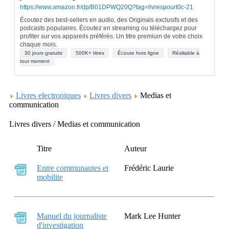
https://www.amazon.fr/dp/B01DPWQ20Q?tag=livrespourt0c-21
Écoutez des best-sellers en audio, des Originals exclusifs et des
podcasts populaires. Écoutez en streaming ou téléchargez pour
profiter sur vos appareils préférés. Un titre premium de votre choix
chaque mois.
30 jours gratuits
500K+ titres
Écoute hors ligne
Résiliable à
tout moment
Livres electroniques
Livres divers
Medias et
communication
Livres divers / Medias et communication
Titre
Auteur
Entre communautes et
Frédéric Laurie
mobilite
Manuel du journaliste
Mark Lee Hunter
d'investigation