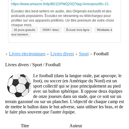
https://www.amazon.fr/dp/B01DPWQ20Q?tag=livrespourt0c-21
Écoutez des best-sellers en audio, des Originals exclusifs et des
podcasts populaires. Écoutez en streaming ou téléchargez pour
profiter sur vos appareils préférés. Un titre premium de votre choix
chaque mois.
30 jours gratuits
500K+ titres
Écoute hors ligne
Résiliable à
tout moment
Livres electroniques
Livres divers
Sport
Football
Livres divers / Sport / Football
Le football (dans la langue orale, par apocope, le
foot), ou soccer (en Amérique du Nord) est un
sport collectif qui se joue principalement au pied
avec un ballon sphérique. Il oppose deux équipes
de onze joueurs dans un stade, que ce soit sur un
terrain gazonné ou sur un plancher. L'objectif de chaque camp est
de mettre le ballon dans le but adverse, sans utiliser les bras, et de
le faire plus souvent que l'autre équipe.
Titre
Auteur