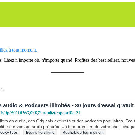
siliez à tout moment.
 Lisez n'importe où, n'importe quand. Profitez des best-sellers, nouveau
______________
s:
s audio & Podcasts illimités - 30 jours d'essai gratuit
.fr/dp/B01DPWQ20Q?tag=livrespourt0c-21
lers en audio, des Originals exclusifs et des podcasts populaires. Éco
fiter sur vos appareils préférés. Un titre premium de votre choix chaqu
00K+ titres
Écoute hors ligne
Résiliable à tout moment