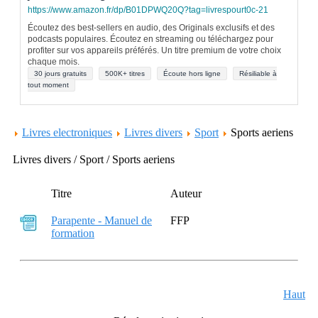
https://www.amazon.fr/dp/B01DPWQ20Q?tag=livrespourt0c-21
Écoutez des best-sellers en audio, des Originals exclusifs et des
podcasts populaires. Écoutez en streaming ou téléchargez pour
profiter sur vos appareils préférés. Un titre premium de votre choix
chaque mois.
30 jours gratuits
500K+ titres
Écoute hors ligne
Résiliable à
tout moment
Livres electroniques
Livres divers
Sport
Sports aeriens
Livres divers / Sport / Sports aeriens
Titre
Auteur
Parapente - Manuel de
FFP
formation
Haut