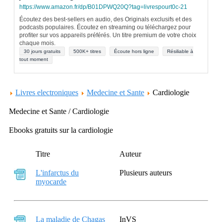
https://www.amazon.fr/dp/B01DPWQ20Q?tag=livrespourt0c-21
Écoutez des best-sellers en audio, des Originals exclusifs et des
podcasts populaires. Écoutez en streaming ou téléchargez pour
profiter sur vos appareils préférés. Un titre premium de votre choix
chaque mois.
30 jours gratuits
500K+ titres
Écoute hors ligne
Résiliable à
tout moment
Livres electroniques
Medecine et Sante
Cardiologie
Medecine et Sante / Cardiologie
Ebooks gratuits sur la cardiologie
Titre
Auteur
L'infarctus du
Plusieurs auteurs
myocarde
La maladie de Chagas
InVS