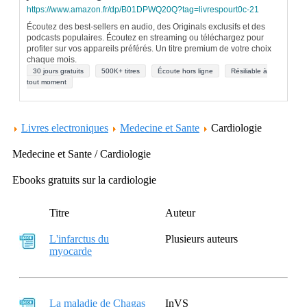
https://www.amazon.fr/dp/B01DPWQ20Q?tag=livrespourt0c-21
Écoutez des best-sellers en audio, des Originals exclusifs et des
podcasts populaires. Écoutez en streaming ou téléchargez pour
profiter sur vos appareils préférés. Un titre premium de votre choix
chaque mois.
30 jours gratuits
500K+ titres
Écoute hors ligne
Résiliable à
tout moment
Livres electroniques
Medecine et Sante
Cardiologie
Medecine et Sante / Cardiologie
Ebooks gratuits sur la cardiologie
Titre
Auteur
L'infarctus du
Plusieurs auteurs
myocarde
La maladie de Chagas
InVS