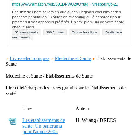
https://www.amazon.fr/dp/B01DPWQ20Q?tag=livrespourt0c-21
Écoutez des best-sellers en audio, des Originals exclusifs et des
podcasts populaires. Écoutez en streaming ou téléchargez pour
profiter sur vos appareils préférés. Un titre premium de votre choix
chaque mois.
30 jours gratuits
500K+ titres
Écoute hors ligne
Résiliable à
tout moment
Livres electroniques
Medecine et Sante
Etablissements de
Sante
Medecine et Sante / Etablissements de Sante
Lire et télécharger des livres gratuits sur les établissements de
santé
Titre
Auteur
Les etablissements de
H. Wuang / DREES
sante. Un panorama
pour l'annee 2005