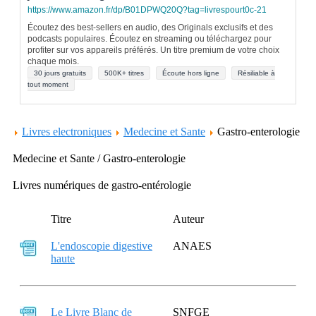
https://www.amazon.fr/dp/B01DPWQ20Q?tag=livrespourt0c-21
Écoutez des best-sellers en audio, des Originals exclusifs et des
podcasts populaires. Écoutez en streaming ou téléchargez pour
profiter sur vos appareils préférés. Un titre premium de votre choix
chaque mois.
30 jours gratuits
500K+ titres
Écoute hors ligne
Résiliable à
tout moment
Livres electroniques
Medecine et Sante
Gastro-enterologie
Medecine et Sante / Gastro-enterologie
Livres numériques de gastro-entérologie
Titre
Auteur
L'endoscopie digestive
ANAES
haute
Le Livre Blanc de
SNFGE