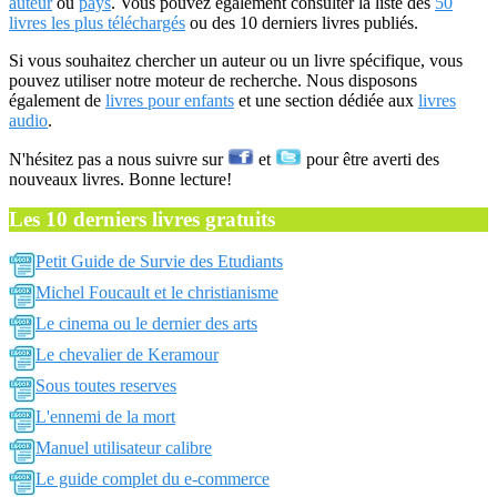
auteur
ou
pays
. Vous pouvez également consulter la liste des
50
livres les plus téléchargés
ou des 10 derniers livres publiés.
Si vous souhaitez chercher un auteur ou un livre spécifique, vous
pouvez utiliser notre moteur de recherche. Nous disposons
également de
livres pour enfants
et une section dédiée aux
livres
audio
.
N'hésitez pas a nous suivre sur
et
pour être averti des
nouveaux livres. Bonne lecture!
Les 10 derniers livres gratuits
Petit Guide de Survie des Etudiants
Michel Foucault et le christianisme
Le cinema ou le dernier des arts
Le chevalier de Keramour
Sous toutes reserves
L'ennemi de la mort
Manuel utilisateur calibre
Le guide complet du e-commerce