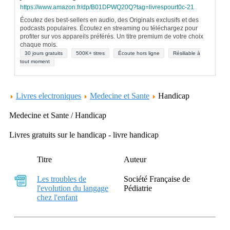
https://www.amazon.fr/dp/B01DPWQ20Q?tag=livrespourt0c-21
Écoutez des best-sellers en audio, des Originals exclusifs et des
podcasts populaires. Écoutez en streaming ou téléchargez pour
profiter sur vos appareils préférés. Un titre premium de votre choix
chaque mois.
30 jours gratuits
500K+ titres
Écoute hors ligne
Résiliable à
tout moment
Livres electroniques
Medecine et Sante
Handicap
Medecine et Sante / Handicap
Livres gratuits sur le handicap - livre handicap
Titre
Auteur
Les troubles de
Société Française de
l'evolution du langage
Pédiatrie
chez l'enfant