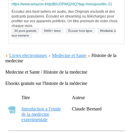
https://www.amazon.fr/dp/B01DPWQ20Q?tag=livrespourt0c-21
Écoutez des best-sellers en audio, des Originals exclusifs et des
podcasts populaires. Écoutez en streaming ou téléchargez pour
profiter sur vos appareils préférés. Un titre premium de votre choix
chaque mois.
30 jours gratuits
500K+ titres
Écoute hors ligne
Résiliable à
tout moment
Livres electroniques
Medecine et Sante
Histoire de la
medecine
Medecine et Sante / Histoire de la medecine
Ebooks gratuits sur l'histoire de la médecine
Titre
Auteur
Introduction a l'etude
Claude Bernard
de la medecine
experimentale